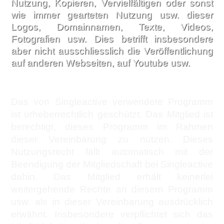
Nutzung, Kopieren, Vervielfältigen oder sonst
wie immer gearteten Nutzung usw. dieser
Logos, Domainnamen, Texte, Videos,
Fotografien usw. Dies betrifft insbesondere
aber nicht ausschliesslich die Veröffentlichung
auf anderen Webseiten, auf Youtube usw.
Das von Singleactive verwendete Programm
ist urheberrechtlich geschützt. Das Mitglied ist
berechtigt, dieses Programm im Rahmen
dieser Vereinbarung zu nutzen. Dieses
Nutzungsrecht fällt automatisch mit der
Beendigung der Mitgliedschaft bei Singleactive
dahin. Das Mitglied erhält keinerlei
weitergehende Rechte an diesem Programm
usw. als in dieser Vereinbarung ausdrücklich
erwähnt. Insbesondere verpflichtet sich das