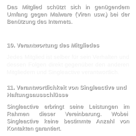
Das Mitglied schützt sich in genügendem
Umfang gegen Malware (Viren usw.) bei der
Benützung des Internets.
10.
Verantwortung des Mitgliedes
Jedes Mitglied ist selber für sein Verhalten und
dessen Folgen direkt gegenüber den anderen
Mitgliedern und Singleactive verantwortlich.
11.
Verantwortlichkeit von Singleactive und
Haftungsausschlüsse
Singleactive erbringt seine Leistungen im
Rahmen dieser Vereinbarung. Wobei
Singleactive keine bestimmte Anzahl von
Kontakten garantiert.