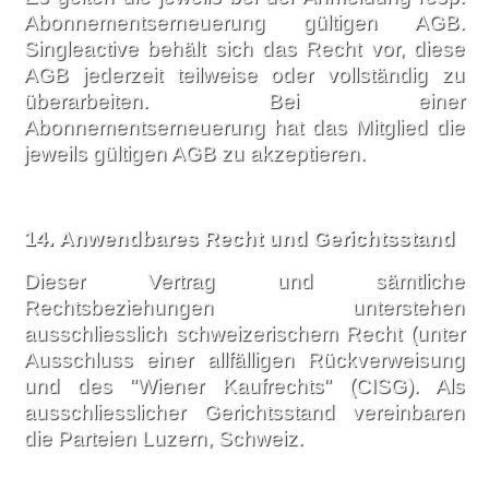
Abonnementserneuerung gültigen AGB.
Singleactive behält sich das Recht vor, diese
AGB jederzeit teilweise oder vollständig zu
überarbeiten. Bei einer
Abonnementserneuerung hat das Mitglied die
jeweils gültigen AGB zu akzeptieren.
14.
Anwendbares Recht und Gerichtsstand
Dieser Vertrag und sämtliche
Rechtsbeziehungen unterstehen
ausschliesslich schweizerischem Recht (unter
Ausschluss einer allfälligen Rückverweisung
und des "Wiener Kaufrechts" (CISG). Als
ausschliesslicher Gerichtsstand vereinbaren
die Parteien Luzern, Schweiz.