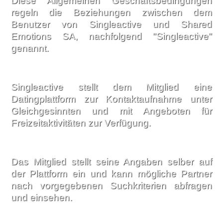
Diese Allgemeinen Geschäftsbedingungen
regeln die Beziehungen zwischen dem
Benutzer von Singleactive und Shared
Emotions SA, nachfolgend "Singleactive"
genannt.
Singleactive stellt dem Mitglied eine
Datingplattform zur Kontaktaufnahme unter
Gleichgesinnten und mit Angeboten für
Freizeitaktivitäten zur Verfügung.
Das Mitglied stellt seine Angaben selber auf
der Plattform ein und kann mögliche Partner
nach vorgegebenen Suchkriterien abfragen
und einsehen.