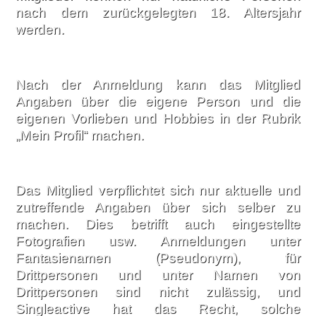
nach dem zurückgelegten 18. Altersjahr
werden.
Nach der Anmeldung kann das Mitglied
Angaben über die eigene Person und die
eigenen Vorlieben und Hobbies in der Rubrik
„Mein Profil“ machen.
Das Mitglied verpflichtet sich nur aktuelle und
zutreffende Angaben über sich selber zu
machen. Dies betrifft auch eingestellte
Fotografien usw. Anmeldungen unter
Fantasienamen (Pseudonym), für
Drittpersonen und unter Namen von
Drittpersonen sind nicht zulässig, und
Singleactive hat das Recht, solche