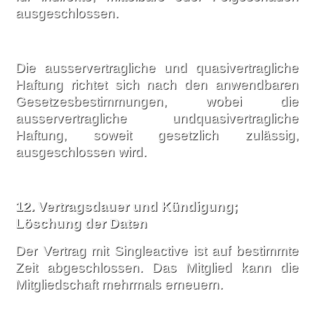
ausgeschlossen.
Die ausservertragliche und quasivertragliche
Haftung richtet sich nach den anwendbaren
Gesetzesbestimmungen, wobei die
ausservertragliche undquasivertragliche
Haftung, soweit gesetzlich zulässig,
ausgeschlossen wird.
12.
Vertragsdauer und Kündigung;
Löschung der Daten
Der Vertrag mit Singleactive ist auf bestimmte
Zeit abgeschlossen. Das Mitglied kann die
Mitgliedschaft mehrmals erneuern.