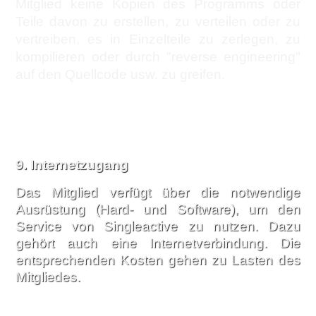
Mitglied keine Kopien des Programms oder
Teile davon zu erstellen, zu verteilen oder zu
vertreiben, es in Einzelteile zu zerlegen, zu
kompilieren oder durch "reverse engineering"
auf den Quellcode usw. zu greifen.
9.
Internetzugang
Das Mitglied verfügt über die notwendige
Ausrüstung (Hard- und Software), um den
Service von Singleactive zu nutzen. Dazu
gehört auch eine Internetverbindung. Die
entsprechenden Kosten gehen zu Lasten des
Mitgliedes.