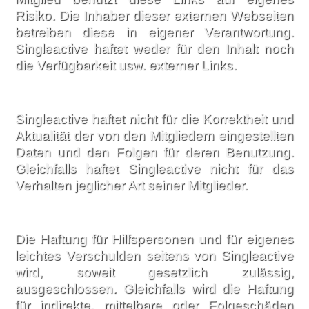
Risiko. Die Inhaber dieser externen Webseiten
betreiben diese in eigener Verantwortung.
Singleactive haftet weder für den Inhalt noch
die Verfügbarkeit usw. externer Links.
Singleactive haftet nicht für die Korrektheit und
Aktualität der von den Mitgliedern eingestellten
Daten und den Folgen für deren Benutzung.
Gleichfalls haftet Singleactive nicht für das
Verhalten jeglicher Art seiner Mitglieder.
Die Haftung für Hilfspersonen und für eigenes
leichtes Verschulden seitens von Singleactive
wird, soweit gesetzlich zulässig,
ausgeschlossen. Gleichfalls wird die Haftung
für indirekte, mittelbare oder Folgeschäden