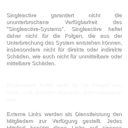
Singleactive garantiert nicht die
ununterbrochene Verfügbarkeit des
"Singleactive-Systems". Singleactive haftet
daher nicht für die Folgen, die aus der
Unterbrechung des System entstehen können,
insbesondere nicht für direkte oder indirekte
Schäden, wie auch nicht für unmittelbare oder
mittelbare Schäden.
Singleactive haftet nicht für die Folgen von
Virus- und anderen Attacken, Internetpiraterie
usw.
Externe Links werden als Dienstleistung den
Mitgliedern zur Verfügung gestellt. Jedes
Mitglied benützt diese Links auf eigenes