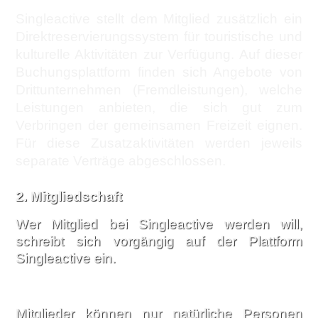
Singleactive stellt dem Mitglied zusätzlich ein
Direktreservierungssystem für touristische und
kulturelle Aktivitäten zur Verfügung. Auf dieser
Buchungsplattform finden sich Angebote von
Drittunternehmen (Fremdleistungen), welche
Leistungen anbieten, die sich gut zum
Verbringen der gemeinsamen Freizeit eignen.
Für diese Zusatzaktivitäten werden jeweils
separate Verträge abgeschlossen.
2.
Mitgliedschaft
Wer Mitglied bei Singleactive werden will,
schreibt sich vorgängig auf der Plattform
Singleactive ein.
Mitglieder können nur natürliche Personen