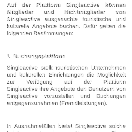
Auf der Plattform Singleactive können
Mitglieder und Nichtmitglieder von
Singleactive
ausgesuchte touristische und
kulturelle Angebote buchen. Dafür gelten die
folgenden Bestimmungen:
1.
Buchungsplattform
Singleactive stellt touristischen Unternehmen
und kulturellen Einrichtungen die Möglichkeit
zur Verfügung auf der Plattform
Singleactive ihre Angebote den Benutzern von
Singleactive vorzustellen und Buchungen
entgegenzunehmen (Fremdleistungen).
In Ausnahmefällen bietet Singleactive solche