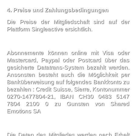
4. Preise und Zahlungsbedingungen
Die Preise der Mitgliedschaft sind auf der
Plattform Singleactive ersichtlich.
Abonnemente können online mit Visa oder
Mastercard, Paypal oder Postcard über das
gesicherte Datatrans-System bezahlt werden.
Ansonsten besteht auch die Möglichkeit per
Banküberweisung auf folgendes Bankkonto zu
bezahlen : Credit Suisse, Sierre, Kontonummer
0270-1477804-21, IBAN CH30 0483 5147
7804 2100 0 zu Gunsten von Shared
Emotions SA
Die Daten des Mitgliedes werden nach Erhalt