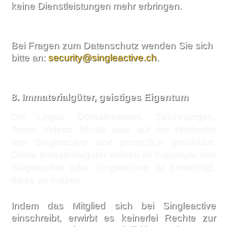
keine Dienstleistungen mehr erbringen.
Bei Fragen zum Datenschutz wenden Sie sich
bitte an:
security@singleactive.ch
.
8.
Immaterialgüter, geistiges Eigentum
Die Logos, Domainnamen, Zeichnungen,
Texte, Videos, Musik usw. auf der Webseite
von Singleactive sind gesetzlich geschützt.
Diese Immaterialgüter stehen im Eigentum von
Singleactive oder Singleactive ist berechtigt,
diese zu nutzen.
Indem das Mitglied sich bei Singleactive
einschreibt, erwirbt es keinerlei Rechte zur