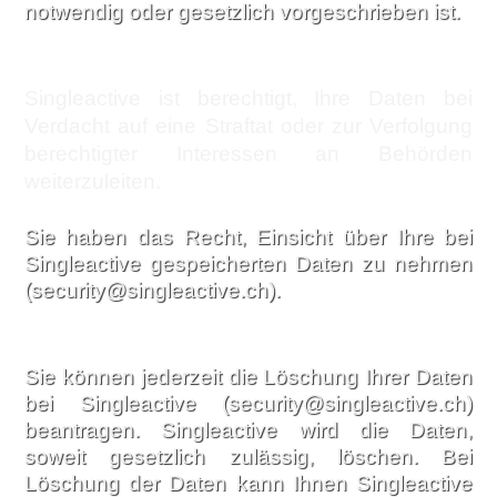
notwendig oder gesetzlich vorgeschrieben ist.
Singleactive ist berechtigt, Ihre Daten bei
Verdacht auf eine Straftat oder zur Verfolgung
berechtigter Interessen an Behörden
weiterzuleiten.
Sie haben das Recht, Einsicht über Ihre bei
Singleactive gespeicherten Daten zu nehmen
(security@singleactive.ch).
Sie können jederzeit die Löschung Ihrer Daten
bei Singleactive (security@singleactive.ch)
beantragen. Singleactive wird die Daten,
soweit gesetzlich zulässig, löschen. Bei
Löschung der Daten kann Ihnen Singleactive