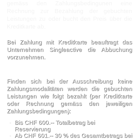
gemäss den Zahlungsbedingunen eine
Rechnung zur Bezahlung der gebuchten
Leistungen zu oder bucht den Preis über die
Kreditkarte ab.
Bei Zahlung mit Kreditkarte beauftragt das
Unternehmen Singleactive die Abbuchung
vorzunehmen.
Finden sich bei der Ausschreibung keine
Zahlungsmodalitäten werden die gebuchten
Leistungen wie folgt bezahlt (per Kreditkarte
oder Rechnung gemäss den jeweiligen
Zahlungsbedingungen):
Bis CHF 600.-- Totalbetrag bei
Reservierung
Ab CHF 601.-- 30 % des Gesamtbetrags bei