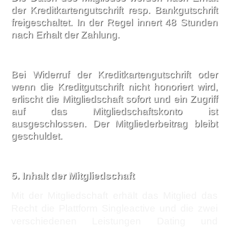
der Kreditkartengutschrift resp. Bankgutschrift
freigeschaltet. In der Regel innert 48 Stunden
nach Erhalt der Zahlung.
Bei Widerruf der Kreditkartengutschrift oder
wenn die Kreditgutschrift nicht honoriert wird,
erlischt die Mitgliedschaft sofort und ein Zugriff
auf das Mitgliedschaftskonto ist
ausgeschlossen. Der Mitgliederbeitrag bleibt
geschuldet.
5.
Inhalt der Mitgliedschaft
Mit der Mitgliedschaft erhält das Mitglied das
Recht die Plattform Singleactive und die zwei
verschiedenen Leistungen Dating und