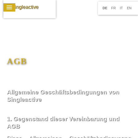
DE
FR
IT
EN
AGB
Allgemeine Geschäftsbedingungen von
Singleactive
1. Gegenstand dieser Vereinbarung und
AGB