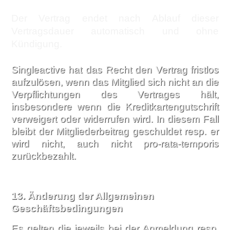
Der Vertrag endet nach Ablauf dieser
Vertragsdauer automatisch und ohne
Kündigung.
Singleactive hat das Recht den Vertrag fristlos
aufzulösen, wenn das Mitglied sich nicht an die
Verpflichtungen des Vertrages hält,
insbesondere wenn die Kreditkartengutschrift
verweigert oder widerrufen wird. In diesem Fall
bleibt der Mitgliederbeitrag geschuldet resp. er
wird nicht, auch nicht pro-rata-temporis
zurückbezahlt.
13.
Änderung der Allgemeinen
Geschäftsbedingungen
Es gelten die jeweils bei der Anmeldung resp.