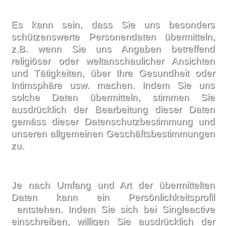
Es kann sein, dass Sie uns besonders
schützenswerte Personendaten übermitteln,
z.B. wenn Sie uns Angaben betreffend
religiöser oder weltanschaulicher Ansichten
und Tätigkeiten, über Ihre Gesundheit oder
Intimsphäre usw. machen. Indem Sie uns
solche Daten übermitteln, stimmen Sie
ausdrücklich der Bearbeitung dieser Daten
gemäss dieser Datenschutzbestimmung und
unseren allgemeinen Geschäftsbestimmungen
zu.
Je nach Umfang und Art der übermittelten
Daten kann ein Persönlichkeitsprofil
entstehen. Indem Sie sich bei Singleactive
einschreiben, willigen Sie ausdrücklich der