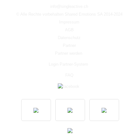
info@singleactive.ch
© Alle Rechte vorbehalten Shared Emotions SA 2014-2024
Impressum
AGB
Datenschutz
Partner
Partner werden
Login Partner-System
FAQ