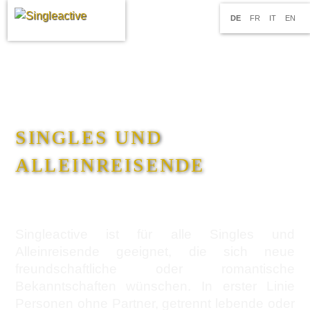
DE
FR
IT
EN
SINGLES UND
ALLEINREISENDE
Singleactive ist für alle Singles und
Alleinreisende geeignet, die sich neue
freundschaftliche oder romantische
Bekanntschaften wünschen. In erster Linie
Personen ohne Partner, getrennt lebende oder